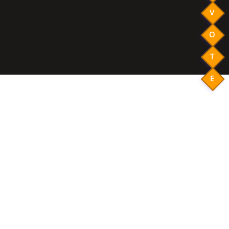
V
O
T
E