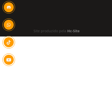
Site produzido pela
Hc-Site