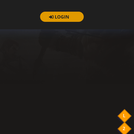
LOGIN
L
2