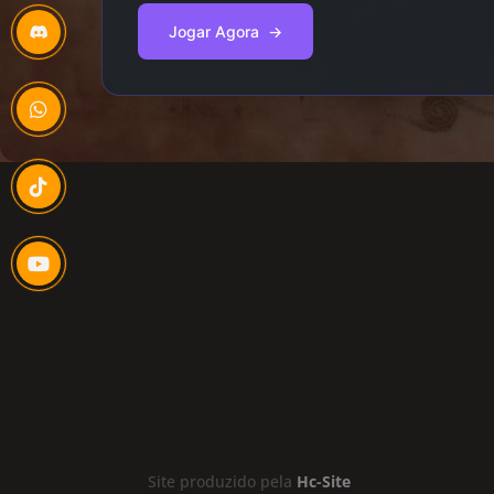
Jogar Agora
→
Site produzido pela
Hc-Site