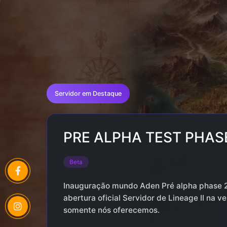
Tocador
de
vídeo
Servidor em Destaque
PRE ALPHA TEST PHASE 
Beta
Inauguração mundo Aden Pré alpha phase 2
abertura oficial Servidor de Lineage II na 
somente nós oferecemos.